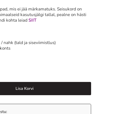
pad, mis ei jää märkamatuks. Seisukord on
imaalseid kasutusjälgi tallal, pealne on hästi
ändi kohta leiad
SIIT
/ nahk (tald ja siseviimistlus)
 konts
Lisa Korvi
stu: