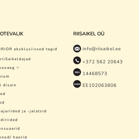
OOTEVALIK
RIISAIKEL OÜ
info@riisaikel.ee
RIOR eksklusiivsed tagid
riiSaikeldajad
+372 562 20643
hooaeg ✨
14468573
mium
EE102063806
i disain
sed
ed
ajariided ja -jalatsid
diriided
essuaarid
onod/ haorid