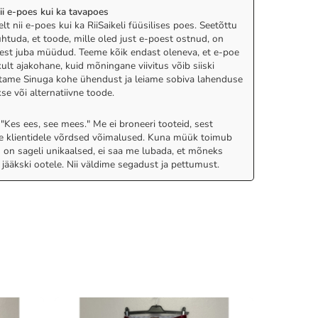
nii e-poes kui ka tavapoes
nii e-poes kui ka RiiSaikeli füüsilises poes. Seetõttu
uhtuda, et toode, mille oled just e-poest ostnud, on
poest juba müüdud. Teeme kõik endast oleneva, et e-poe
ult ajakohane, kuid mõningane viivitus võib siiski
 võtame Sinuga kohe ühendust ja leiame sobiva lahenduse
se või alternatiivne toode.
: "Kes ees, see mees." Me ei broneeri tooteid, sest
e klientidele võrdsed võimalused. Kuna müük toimub
 on sageli unikaalsed, ei saa me lubada, et mõneks
 jääkski ootele. Nii väldime segadust ja pettumust.