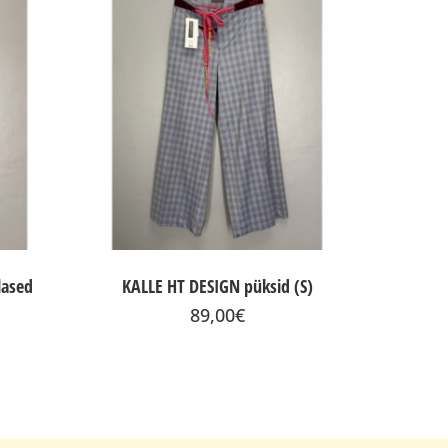
lased
KALLE HT DESIGN püksid (S)
89,00
€