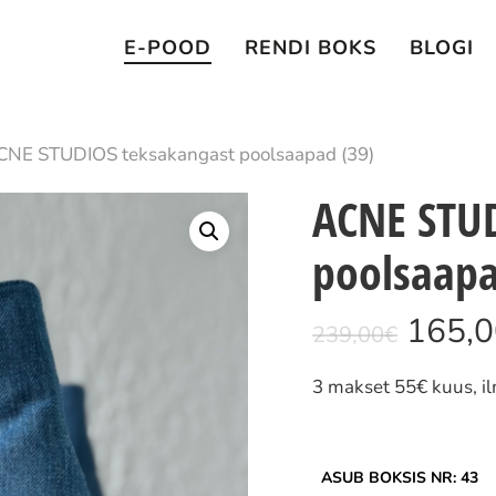
E-POOD
RENDI BOKS
BLOGI
CNE STUDIOS teksakangast poolsaapad (39)
 ESC nuppu
ACNE STU
poolsaapa
Algn
165,
239,00
€
hind
3 makset 55€ kuus, i
oli:
239,0
ASUB BOKSIS NR: 43