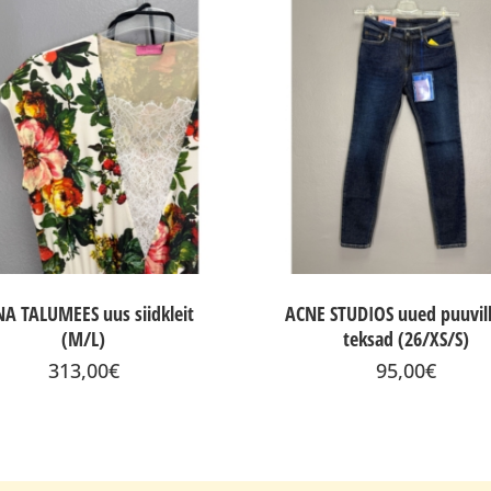
NA TALUMEES uus siidkleit
ACNE STUDIOS uued puuvil
(M/L)
teksad (26/XS/S)
313,00
€
95,00
€