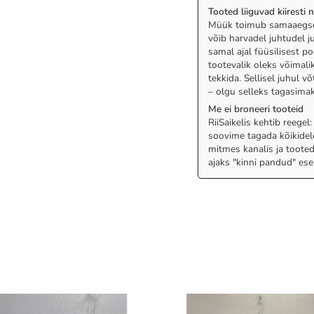
Tooted liiguvad kiiresti 
Müük toimub samaaegselt 
võib harvadel juhtudel j
samal ajal füüsilisest 
tootevalik oleks võimalik
tekkida. Sellisel juhul
– olgu selleks tagasimak
Me ei broneeri tooteid
RiiSaikelis kehtib reegel
soovime tagada kõikidel
mitmes kanalis ja tooted
ajaks "kinni pandud" ese