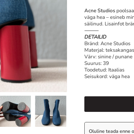
Acne Studios
poolsaa
väga hea – esineb min
säilinud. Lisainfot br
⸻
DETAILID
Bränd: Acne Studios
Materjal: teksakangas 
Värv: sinine / punane
Suurus: 39
Toodetud: Itaalias
Seisukord: väga hea
Oluline teada enne o