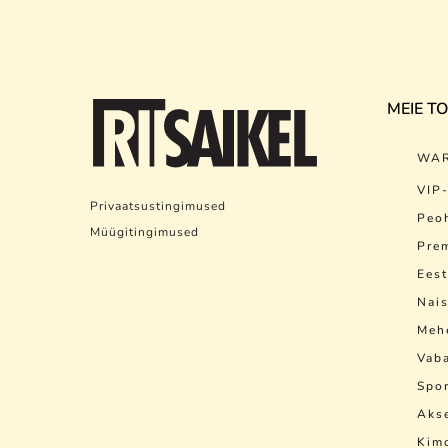
MEIE T
WAR
VIP-
Privaatsustingimused
Peo
Müügitingimused
Pre
Eest
Nai
Meh
Vaba
Spor
Aks
Kim